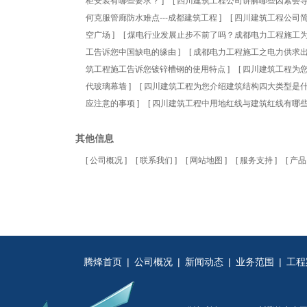
柜安装有哪些要求？
]
[
四川建筑工程公司讲解哪些因素会
何克服管廊防水难点---成都建筑工程
]
[
四川建筑工程公司
空广场
]
[
煤电行业发展止步不前了吗？成都电力工程施工
工告诉您中国缺电的缘由
]
[
成都电力工程施工之电力供求
筑工程施工告诉您镀锌槽钢的使用特点
]
[
四川建筑工程为
代玻璃幕墙
]
[
四川建筑工程为您介绍建筑结构四大类型是
应注意的事项
]
[
四川建筑工程中用地红线与建筑红线有哪
其他信息
[
公司概况
]
[
联系我们
]
[
网站地图
]
[
服务支持
]
[
产品
腾烽首页
|
公司概况
|
新闻动态
|
业务范围
|
工程