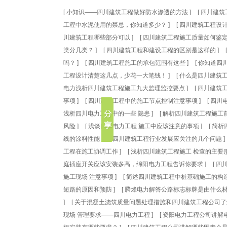
[
小知识——四川建筑工程做好防水渗透的方法
]
[
四川建筑
工程中水泥使用的禁忌，你知道多少？
]
[
四川建筑工程设
川建筑工程哪些部分可以
]
[
四川建筑工程施工质量如何鉴
类分几类？
]
[
四川建筑工程和建设工程的区别是这样的
]
吗？
]
[
四川建筑工程施工的承包范围有这些
]
[
你知道四
工程设计清楚这几点，少花一大笔钱！
]
[
什么是四川建筑
电力浅析四川建筑工程施工九大监理监控要点
]
[
四川建筑
事项
]
[
四川建筑工程中的施工节点控制注意事项
]
[
四川
浅析四川电力工程中的一些 隐患
]
[
解析四川建筑工程施工
风险
]
[
浅谈四川电力工程 施工中应该注意的事项
]
[
简析
线的涂料性能
]
[
四川建筑工程行业发展应关注的几个问题
]
工程在施工协调工作
]
[
浅析四川建筑工程施工 检查的主要
庭插座开关应该安装多高，绵阳电力工程告诉你要求
]
[
四
施工现场 注意事项
]
[
简述四川建筑工程中桩基础施工的构
短路的原因和预防
]
[
腾烽电力解答公路标志标牌是由什么
]
[
关于混凝土浇筑质量问题处理措施和四川建筑工程公司了
现场 管理要求——四川电力工程
]
[
资阳电力工程公司讲解